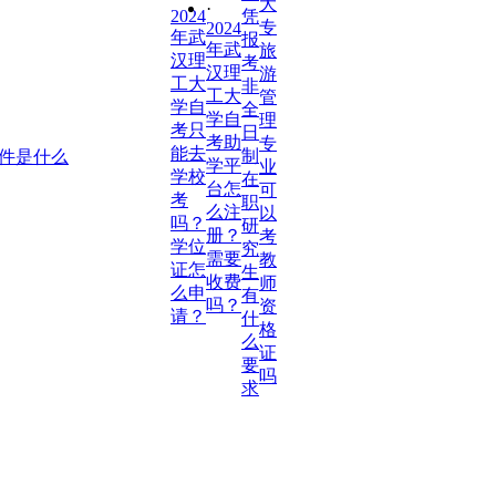
大
·
2024
凭
专
2024
年武
报
年武
旅
汉理
考
汉理
游
工大
非
工大
管
学自
全
学自
理
考只
日
考助
专
能去
制
件是什么
学平
业
学校
在
台怎
可
考
职
么注
以
吗？
研
册？
考
学位
究
需要
教
证怎
生
收费
师
么申
有
吗？
资
请？
什
格
么
证
要
吗
求