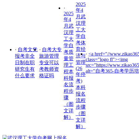
2025
·
年4
2025
月武
年4
汉理
月武
工大
汉理
学自
工大
考体
学自
育经
·
自考文凭
·
自考大专
考质
·
<a href="//www.zikao365
济与
报考非全
旅游管理
量管
class="logo fl"><img
管理
日制在职
专业可以
理工
src="https://www.zikao36
(26
研究生有
考教师资
alt="自考365-自考学历培
程本
年停
什么要求
格证吗
科报
考)
名流
本科
程步
报名
骤
流程
（图
步骤
文详
（图
解）
文详
解）