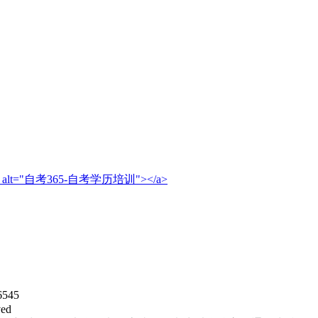
logo.png" alt="自考365-自考学历培训"></a>
545
ed