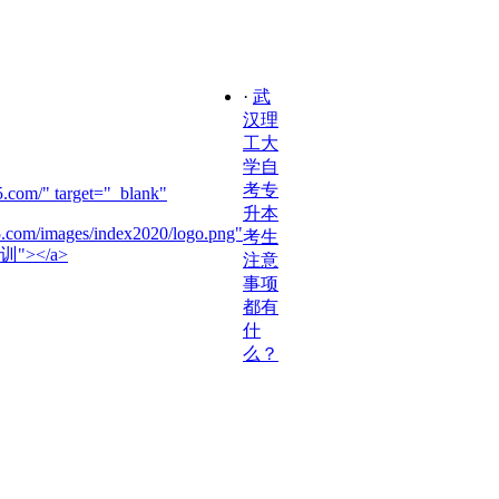
·
武
汉理
工大
学自
考专
.com/" target="_blank"
升本
5.com/images/index2020/logo.png"
考生
训"></a>
注意
事项
都有
什
么？