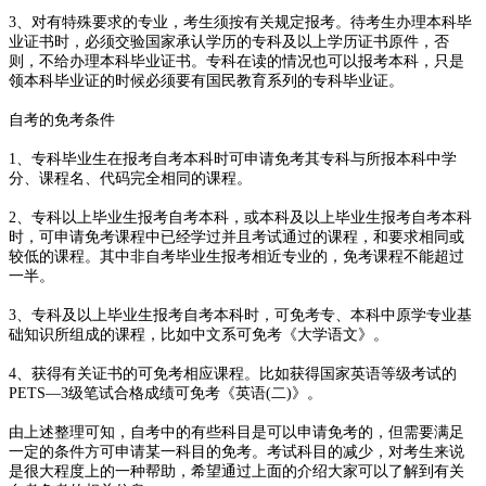
3、对有特殊要求的专业，考生须按有关规定报考。待考生办理本科毕
业证书时，必须交验国家承认学历的专科及以上学历证书原件，否
则，不给办理本科毕业证书。专科在读的情况也可以报考本科，只是
领本科毕业证的时候必须要有国民教育系列的专科毕业证。
自考的免考条件
1、专科毕业生在报考自考本科时可申请免考其专科与所报本科中学
分、课程名、代码完全相同的课程。
2、专科以上毕业生报考自考本科，或本科及以上毕业生报考自考本科
时，可申请免考课程中已经学过并且考试通过的课程，和要求相同或
较低的课程。其中非自考毕业生报考相近专业的，免考课程不能超过
一半。
3、专科及以上毕业生报考自考本科时，可免考专、本科中原学专业基
础知识所组成的课程，比如中文系可免考《大学语文》。
4、获得有关证书的可免考相应课程。比如获得国家英语等级考试的
PETS—3级笔试合格成绩可免考《英语(二)》。
由上述整理可知，自考中的有些科目是可以申请免考的，但需要满足
一定的条件方可申请某一科目的免考。考试科目的减少，对考生来说
是很大程度上的一种帮助，希望通过上面的介绍大家可以了解到有关