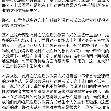
自学考试的话本身也是有一定系数的难度呢，这当中，当然大
部分人非常看重的是能在咱们这种教育渠道当中申请到所在专
业的这种文凭证书的。
那么，自学考试多达几十门科目的课程考试怎么样安排呢报考
难度系数如何？
基本上报考深造此种在职性质的教育方式的这些考生当中，最
多的还是职场人士了，而且这些职场人士的话本身是专科学历
的人，当然除了职场人士之外还有一小部分的在校生呢。不管
咋说通过报考深造此种在职性质的教育方式项目当中申请到的
文凭证书，就现在来讲的话，都是能够在这种学信网上面就能
够查到的，对于薪资待遇方面有很大帮扶作用的，这一点大部
分工作族还是非常热衷的呢。
本身来说，此种在职性质的教育方式项目当中不管是专业课程
的这种考试，还是公共课程的这种考试，这十几门的考试科
目，说难也不难，说简单也不简单呢。假设说咱们的此种在职
性质的教育方式考生基础理论知识这些掌握非常充分的话，基
本上在参加考试的时候就感觉难度系数不是很大的。当然要换
成咱们此种在职性质的教育方式考生个人的这种基础能力这些
都差的话，那么考试的时候难度肯定是很大的，你在不参加辅