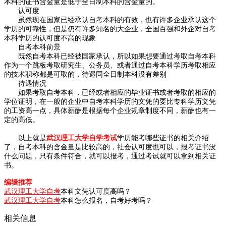
本科的证书含金量是低于全日制本科的含金量的。
认可度
虽然现在国家已经承认自考本科的有效，也有许多企业承认这个
学历的可靠性，但是仍有许多知名的大企业，全国百强和外企对自考
本科学历的认可度不高的现象
自考本科前景
既然自考本科已经被国家承认，所以如果想要通过考取自考本科
作为一个跳板考取研究生、公务员、或者通过自考本科学历考取相应
的技术职称都是可取的，待遇同全日制本科没有差别
待遇情况
如果考取自考本科，已经或者相应的毕业证书或者考取的相应的
学位证明，在一般的企业中自考本科学历的文凭的要比专科学历文凭
的工资高一点，具体薪酬是根据每个企业规章制度不同，薪酬也有一
定的高低。
以上就是
武汉理工大学自学考试
学历能考哪些证书的相关介绍
了，自考本科的含金量是比较高的，社会认可度也可以，报考证书没
什么问题，只有条件符合，就可以报考，通过考试就可以拿到相关证
书。
编辑推荐
武汉理工大学自考
本科文凭认可度高吗？
武汉理工大学自考
本科怎么报名，自考好考吗？
相关信息