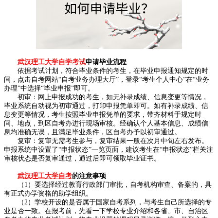
武汉理工大学自学考试
申请毕业流程
依据考试计划，符合毕业条件的考生，在毕业申报通知规定的时
间，点击自考网站“自考业务办理大厅”，登录“考生个人中心”在“业务
办理”中选择“毕业申报”即可。
初审：网上申报成功的考生，如无补录成绩、信息变更等情况，
毕业系统自动视为初审通过，打印申报凭单即可。如有补录成绩、信
息变更等情况，考生按照毕业申报凭单的要求，带齐材料于规定时
间、地点，到区自考办进行现场审核。经确认个人基本信息、成绩信
息均准确无误，且满足毕业条件，区自考办予以初审通过。
复审：复审无需考生参与，复审结果一般在次月中旬左右发布。
申报系统中设置了“申报状态”一览页面，建议考生在“申报状态”栏关注
审核状态是否复审通过，通过后即可领取毕业证书。
武汉理工大学自考
的注意事项
（1）要选择经过教育行政部门审批，自考机构审查、备案的，具
有正式办学资格的助学组织。
（2）学校开设的是否属于国家自考系列，与考生自己所选择的专
业是否一致。在报考前，先看一下学校专业介绍和各省、市、自治区