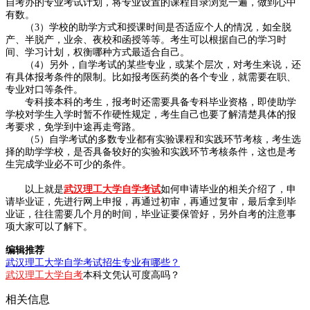
自考办的专业考试计划，将专业设置的课程目录浏览一遍，做到心中
有数。
（3）学校的助学方式和授课时间是否适应个人的情况，如全脱
产、半脱产，业余、夜校和函授等等。考生可以根据自己的学习时
间、学习计划，权衡哪种方式最适合自己。
（4）另外，自学考试的某些专业，或某个层次，对考生来说，还
有具体报考条件的限制。比如报考医药类的各个专业，就需要在职、
专业对口等条件。
专科接本科的考生，报考时还需要具备专科毕业资格，即使助学
学校对学生入学时暂不作硬性规定，考生自己也要了解清楚具体的报
考要求，免学到中途再走弯路。
（5）自学考试的多数专业都有实验课程和实践环节考核，考生选
择的助学学校，是否具备较好的实验和实践环节考核条件，这也是考
生完成学业必不可少的条件。
以上就是
武汉理工大学自学考试
如何申请毕业的相关介绍了，申
请毕业证，先进行网上申报，再通过初审，再通过复审，最后拿到毕
业证，往往需要几个月的时间，毕业证要保管好，另外自考的注意事
项大家可以了解下。
编辑推荐
武汉理工大学自学考试招生专业有哪些？
武汉理工大学自考
本科文凭认可度高吗？
相关信息