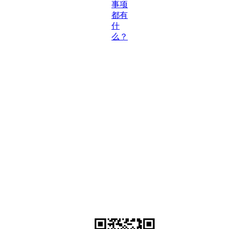
事项
都有
什
么？