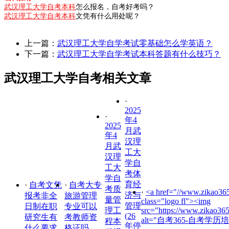
武汉理工大学自考本科
怎么报名，自考好考吗？
武汉理工大学自考本科
文凭有什么用处呢？
上一篇：
武汉理工大学自学考试零基础怎么学英语？
下一篇：
武汉理工大学自学考试本科答题有什么技巧？
武汉理工大学自考相关文章
·
2025
·
年4
2025
月武
年4
汉理
月武
工大
汉理
学自
工大
考体
学自
育经
·
自考文凭
·
自考大专
考质
·
<a href="//www.zikao365
济与
报考非全
旅游管理
量管
class="logo fl"><img
管理
日制在职
专业可以
理工
src="https://www.zikao36
(26
研究生有
考教师资
alt="自考365-自考学历培
程本
年停
什么要求
格证吗