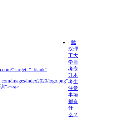
·
武
汉理
工大
学自
考专
.com/" target="_blank"
升本
5.com/images/index2020/logo.png"
考生
训"></a>
注意
事项
都有
什
么？