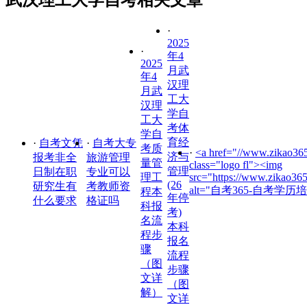
·
2025
·
年4
2025
月武
年4
汉理
月武
工大
汉理
学自
工大
考体
学自
育经
·
自考文凭
·
自考大专
考质
·
<a href="//www.zikao365
济与
报考非全
旅游管理
量管
class="logo fl"><img
管理
日制在职
专业可以
理工
src="https://www.zikao36
(26
研究生有
考教师资
alt="自考365-自考学历培
程本
年停
什么要求
格证吗
科报
考)
名流
本科
程步
报名
骤
流程
（图
步骤
文详
（图
解）
文详