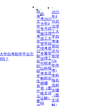
·
·
·
自
2025
自
·
考
年4
考
2025
文
月武
年4
大
凭
汉理
月武
专
报
工大
汉理
旅
考
学自
工大
游
非
考体
学自
管
全
育经
考质
理
日
济与
量管
专
工大学自考助学平台怎
制
管理
理工
业
费吗？
(26
在
程本
可
年停
职
科报
以
考)
研
名流
考
本科
究
程步
教
报名
生
骤
师
流程
有
（图
资
步骤
什
文详
格
（图
么
解）
证
文详
要
吗
解）
求