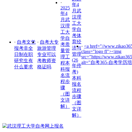
·
年4
2025
月武
年4
汉理
月武
工大
汉理
学自
工大
考体
学自
育经
·
自考文凭
·
自考大专
考质
·
<a href="//www.zikao365
济与
报考非全
旅游管理
量管
class="logo fl"><img
管理
日制在职
专业可以
理工
src="https://www.zikao36
(26
研究生有
考教师资
alt="自考365-自考学历培
程本
年停
什么要求
格证吗
科报
考)
名流
本科
程步
报名
骤
流程
（图
步骤
文详
（图
解）
文详
解）