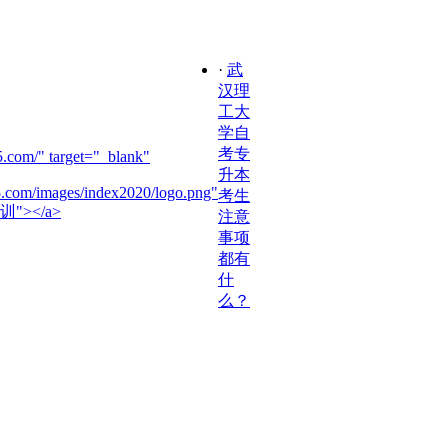
·
武
汉理
工大
学自
考专
.com/" target="_blank"
升本
5.com/images/index2020/logo.png"
考生
训"></a>
注意
事项
都有
什
么？