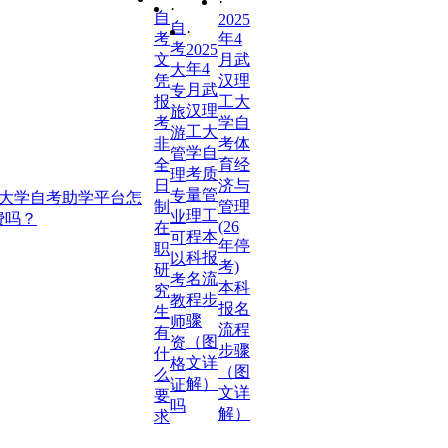
·
·
自
2025
自
·
考
年4
考
2025
文
月武
年4
大
凭
汉理
月武
专
报
工大
汉理
旅
考
学自
工大
游
非
考体
学自
管
全
育经
考质
理
日
济与
量管
专
工大学自考助学平台怎
制
管理
理工
业
费吗？
(26
在
程本
可
年停
职
科报
以
考)
研
名流
考
本科
究
程步
教
报名
生
骤
师
流程
有
（图
资
步骤
什
文详
格
（图
么
解）
证
文详
要
吗
解）
求