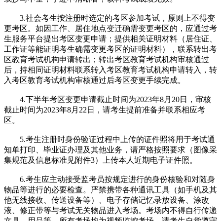
3.社会考生按注册时选定的考区参加考试，原则上不得变
更考区。如因工作、居住地点变迁确需变更考区的，应通过考
生服务平台提出考区变更申请；提供相关证明材料（居住证、
工作证等能证明考生确需变更考区的证明材料），联系转出考
区教育考试机构申请转出；转出考区教育考试机构审核通过
后，持相同证明材料联系转入考区教育考试机构申请转入，转
入考区教育考试机构审核通过后考区变更手续完成。
4.下半年考区变更申请截止时间为2023年8月20日，审核
截止时间为2023年8月22日，请考生提前准备并联系相应考
区。
5.考生注册时身份验证过程中上传的证件照将用于考试通
知单打印、毕业证办理及其他业务，请严格按照要求（图像采
集规范及信息标准见附件3）上传本人近期电子证件照。
6.考生应主动接受监考员按规定进行的身份核验和对随身
物品等进行的必要检查。严禁携带各种通讯工具（如手机及其
他无线接收、传送设备等）、电子存储记忆录放设备、涂改
液、修正带等与考试无关物品进入考场。考场内不得自行传递
文具、用品等。所有考场均为视频监控考场，请考生自觉遵守