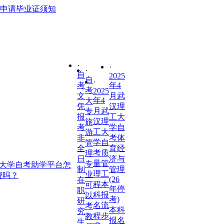
上申请毕业证须知
·
·
·
自
2025
自
·
考
年4
考
2025
文
月武
年4
大
凭
汉理
月武
专
报
工大
汉理
旅
考
学自
工大
游
非
考体
学自
管
全
育经
考质
理
日
济与
量管
专
工大学自考助学平台怎
制
管理
理工
业
费吗？
(26
在
程本
可
年停
职
科报
以
考)
研
名流
考
本科
究
程步
教
报名
生