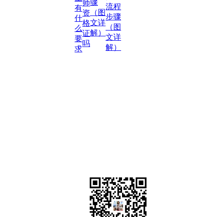
骤
师
流程
有
（图
资
步骤
什
文详
格
（图
么
解）
证
文详
要
吗
解）
求